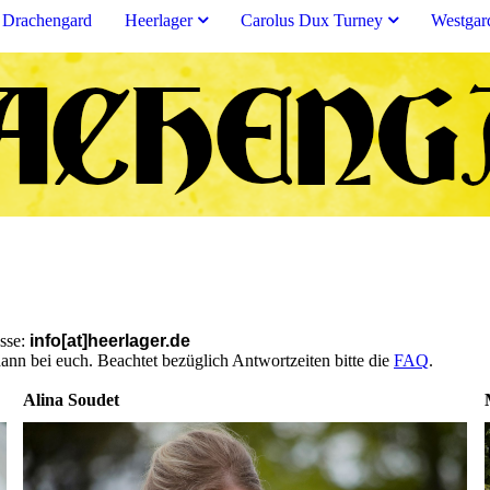
Drachengard
Heerlager
Carolus Dux Turney
Westgar
esse:
info[at]heerlager.de
dann bei euch. Beachtet bezüglich Antwortzeiten bitte die
FAQ
.
Alina Soudet